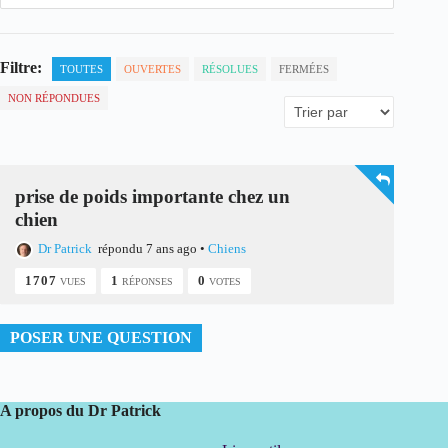
Filtre:
TOUTES
OUVERTES
RÉSOLUES
FERMÉES
NON RÉPONDUES
prise de poids importante chez un
chien
Dr Patrick
répondu 7 ans ago
•
Chiens
1707
1
0
VUES
RÉPONSES
VOTES
POSER UNE QUESTION
A propos du Dr Patrick