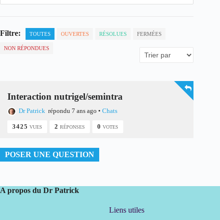
Filtre:
TOUTES
OUVERTES
RÉSOLUES
FERMÉES
NON RÉPONDUES
Interaction nutrigel/semintra
Dr Patrick
répondu 7 ans ago
•
Chats
3425
2
0
VUES
RÉPONSES
VOTES
POSER UNE QUESTION
A propos du Dr Patrick
Liens utiles