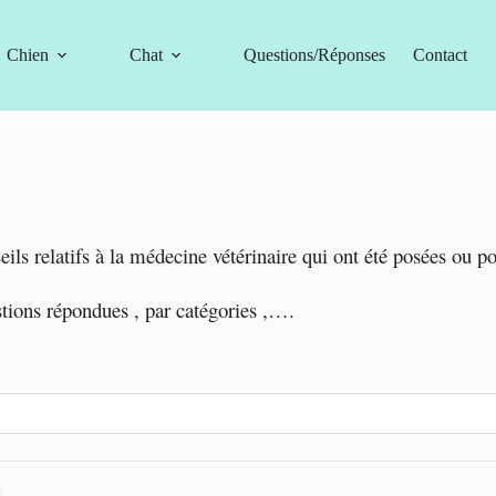
Chien
Chat
Questions/Réponses
Contact
eils relatifs à la médecine vétérinaire qui ont été posées ou p
stions répondues , par catégories ,….