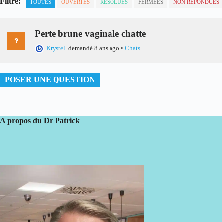
Filtre:
TOUTES
OUVERTES
RÉSOLUES
FERMÉES
NON RÉPONDUES
Perte brune vaginale chatte
Krystel
demandé 8 ans ago
•
Chats
POSER UNE QUESTION
A propos du Dr Patrick