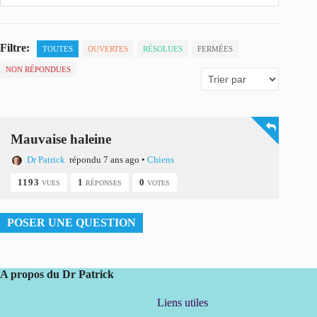
Filtre:
TOUTES
OUVERTES
RÉSOLUES
FERMÉES
NON RÉPONDUES
Mauvaise haleine
Dr Patrick
répondu 7 ans ago
•
Chiens
1193
1
0
VUES
RÉPONSES
VOTES
POSER UNE QUESTION
A propos du Dr Patrick
Liens utiles