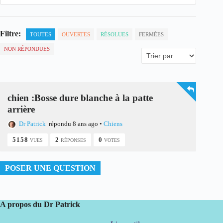
Filtre:
TOUTES
OUVERTES
RÉSOLUES
FERMÉES
NON RÉPONDUES
chien :Bosse dure blanche à la patte
arrière
Dr Patrick
répondu 8 ans ago
•
Chiens
5158
2
0
VUES
RÉPONSES
VOTES
POSER UNE QUESTION
A propos du Dr Patrick