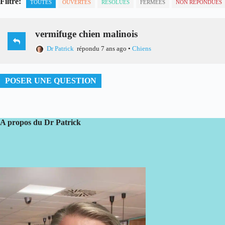
Filtre:
TOUTES
OUVERTES
RÉSOLUES
FERMÉES
NON RÉPONDUES
vermifuge chien malinois
Dr Patrick
répondu 7 ans ago
•
Chiens
POSER UNE QUESTION
A propos du Dr Patrick