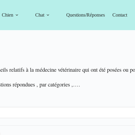
Chien
Chat
Questions/Réponses
Contact
eils relatifs à la médecine vétérinaire qui ont été posées ou p
stions répondues , par catégories ,….