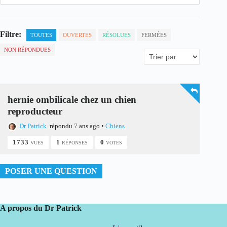
Filtre:
TOUTES
OUVERTES
RÉSOLUES
FERMÉES
NON RÉPONDUES
hernie ombilicale chez un chien
reproducteur
Dr Patrick
répondu 7 ans ago
•
Chiens
1733
1
0
VUES
RÉPONSES
VOTES
POSER UNE QUESTION
A propos du Dr Patrick