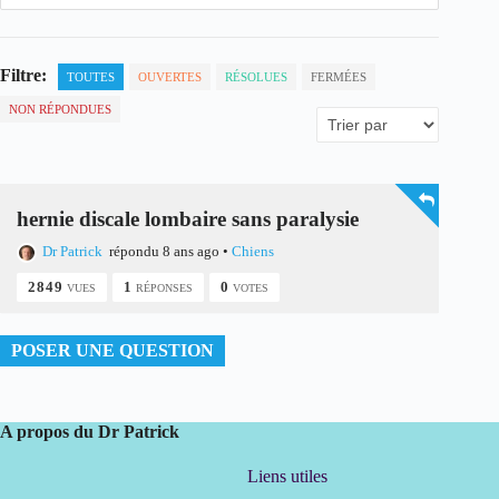
Filtre:
TOUTES
OUVERTES
RÉSOLUES
FERMÉES
NON RÉPONDUES
hernie discale lombaire sans paralysie
Dr Patrick
répondu 8 ans ago
•
Chiens
2849
1
0
VUES
RÉPONSES
VOTES
POSER UNE QUESTION
A propos du Dr Patrick
Liens utiles