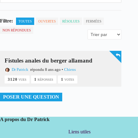
Filtre:
TOUTES
OUVERTES
RÉSOLUES
FERMÉES
NON RÉPONDUES
Fistules anales du berger allamand
Dr Patrick
répondu 8 ans ago
•
Chiens
3120
1
1
VUES
RÉPONSES
VOTES
POSER UNE QUESTION
A propos du Dr Patrick
Liens utiles