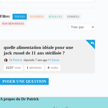
Filtre:
TOUTES
OUVERTES
RÉSOLUES
FERMÉES
NON RÉPONDUES
quelle alimentation idéale pour une
jack russel de 11 ans stérilisée ?
Dr Patrick
répondu 7 ans ago
•
Chiens
2237
1
0
VUES
RÉPONSES
VOTES
POSER UNE QUESTION
A propos du Dr Patrick