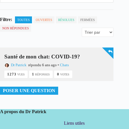
Filtre:
TOUTES
OUVERTES
RÉSOLUES
FERMÉES
NON RÉPONDUES
Santé de mon chat: COVID-19?
Dr Patrick
répondu 6 ans ago
•
Chats
1273
1
0
VUES
RÉPONSES
VOTES
POSER UNE QUESTION
A propos du Dr Patrick
Liens utiles