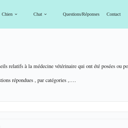
Chien
Chat
Questions/Réponses
Contact
eils relatifs à la médecine vétérinaire qui ont été posées ou p
stions répondues , par catégories ,….