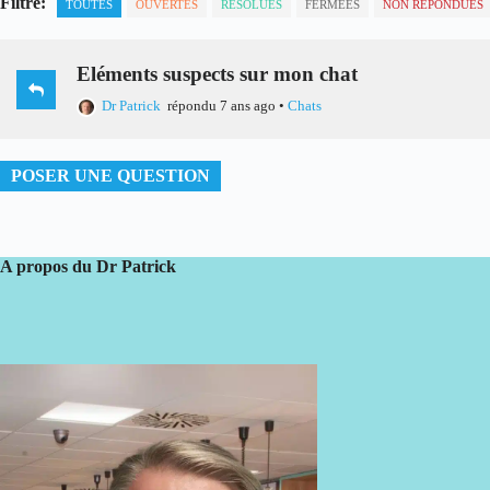
Filtre:
TOUTES
OUVERTES
RÉSOLUES
FERMÉES
NON RÉPONDUES
Eléments suspects sur mon chat
Dr Patrick
répondu 7 ans ago
•
Chats
POSER UNE QUESTION
A propos du Dr Patrick