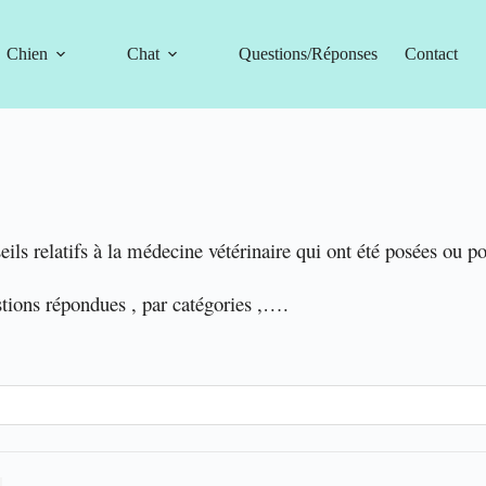
Chien
Chat
Questions/Réponses
Contact
eils relatifs à la médecine vétérinaire qui ont été posées ou p
stions répondues , par catégories ,….