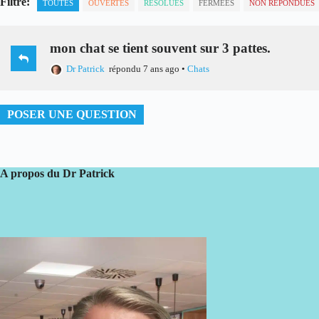
Filtre:
TOUTES
OUVERTES
RÉSOLUES
FERMÉES
NON RÉPONDUES
mon chat se tient souvent sur 3 pattes.
Dr Patrick
répondu 7 ans ago
•
Chats
POSER UNE QUESTION
A propos du Dr Patrick