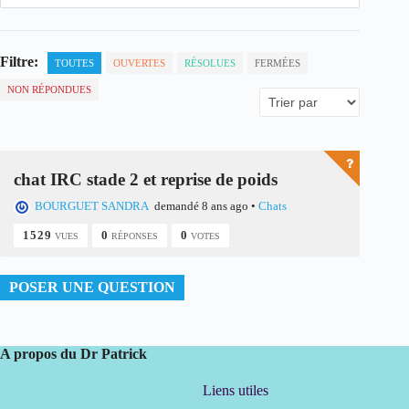
Filtre:
TOUTES
OUVERTES
RÉSOLUES
FERMÉES
NON RÉPONDUES
chat IRC stade 2 et reprise de poids
BOURGUET SANDRA
demandé 8 ans ago
•
Chats
1529
0
0
VUES
RÉPONSES
VOTES
POSER UNE QUESTION
A propos du Dr Patrick
Liens utiles