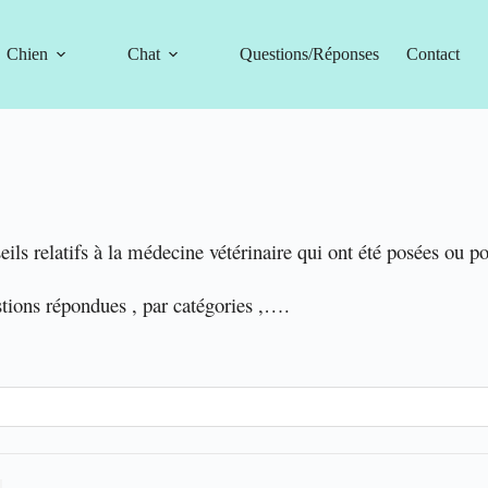
Chien
Chat
Questions/Réponses
Contact
eils relatifs à la médecine vétérinaire qui ont été posées ou p
stions répondues , par catégories ,….