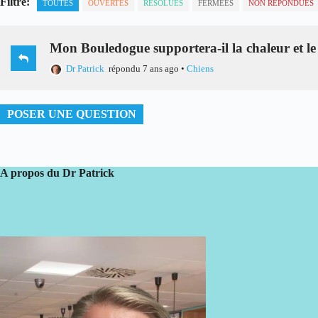
Filtre:
TOUTES
OUVERTES
RÉSOLUES
FERMÉES
NON RÉPONDUES
Mon Bouledogue supportera-il la chaleur et 
Dr Patrick
répondu 7 ans ago
•
Chiens
POSER UNE QUESTION
A propos du Dr Patrick