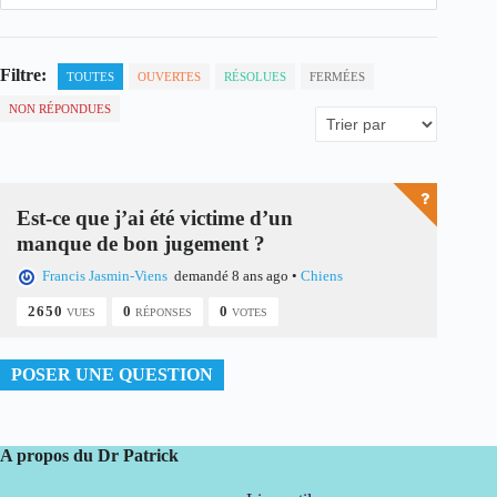
Filtre:
TOUTES
OUVERTES
RÉSOLUES
FERMÉES
NON RÉPONDUES
Est-ce que j’ai été victime d’un
manque de bon jugement ?
Francis Jasmin-Viens
demandé 8 ans ago
•
Chiens
2650
0
0
VUES
RÉPONSES
VOTES
POSER UNE QUESTION
A propos du Dr Patrick