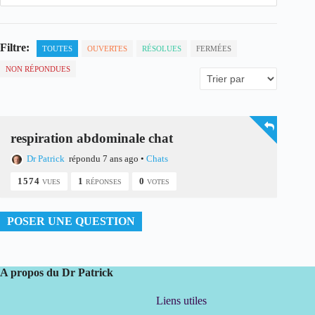
Filtre:
TOUTES
OUVERTES
RÉSOLUES
FERMÉES
NON RÉPONDUES
respiration abdominale chat
Dr Patrick
répondu 7 ans ago
•
Chats
1574
1
0
VUES
RÉPONSES
VOTES
POSER UNE QUESTION
A propos du Dr Patrick
Liens utiles