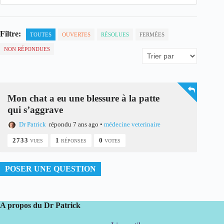
Filtre:
TOUTES
OUVERTES
RÉSOLUES
FERMÉES
NON RÉPONDUES
Mon chat a eu une blessure à la patte
qui s’aggrave
Dr Patrick
répondu 7 ans ago
•
médecine veterinaire
2733
1
0
VUES
RÉPONSES
VOTES
POSER UNE QUESTION
A propos du Dr Patrick