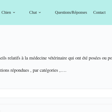
Chien
Chat
Questions/Réponses
Contact
eils relatifs à la médecine vétérinaire qui ont été posées ou p
stions répondues , par catégories ,….