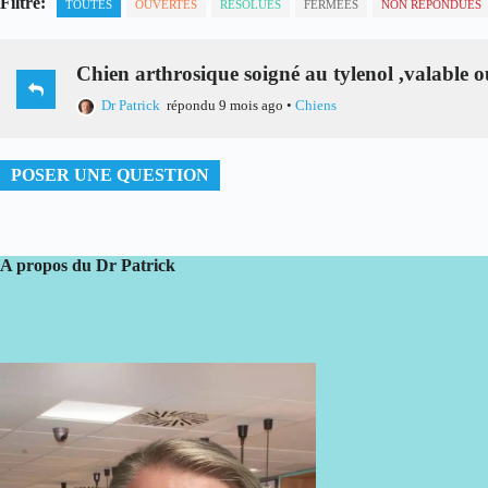
Filtre:
TOUTES
OUVERTES
RÉSOLUES
FERMÉES
NON RÉPONDUES
Chien arthrosique soigné au tylenol ,valable 
Dr Patrick
répondu 9 mois ago
•
Chiens
POSER UNE QUESTION
A propos du Dr Patrick