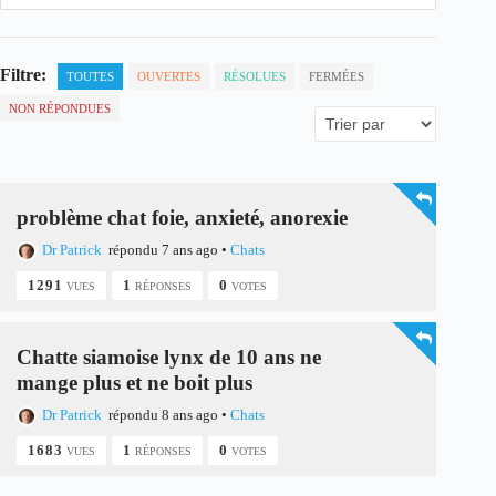
Filtre:
TOUTES
OUVERTES
RÉSOLUES
FERMÉES
NON RÉPONDUES
problème chat foie, anxieté, anorexie
Dr Patrick
répondu 7 ans ago
•
Chats
1291
1
0
VUES
RÉPONSES
VOTES
Chatte siamoise lynx de 10 ans ne
mange plus et ne boit plus
Dr Patrick
répondu 8 ans ago
•
Chats
1683
1
0
VUES
RÉPONSES
VOTES