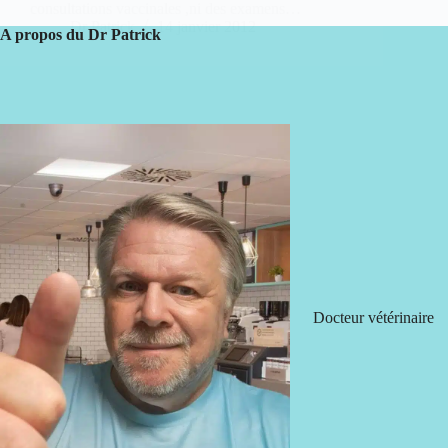
consultations vaccinales ,ni des examens…
Dr Patrick
14 janvier 2012
A propos du Dr Patrick
Docteur vétérinaire