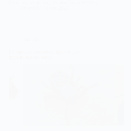
fièvre hémorragique de Crimée-Congo (FHCC),…
Dr Patrick
9 avril 2026
Chat
,
Chien
Les parasites externes du chien et chat
:puce,tique,poux,aoutat