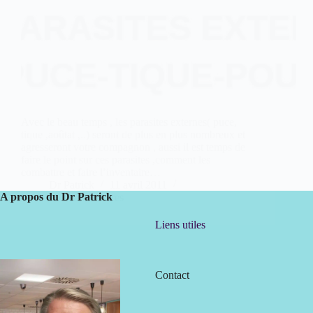
Avec le beau temps , les parasites externes( puce,
tique ,aoûtat ,..) seront de plus en plus nombreux et
agresseront votre compagnon , aussi il est temps de
faire le point sur ces parasites ,comment les
combattre et faire l’inventaire…
Dr Patrick
11 avril 2011
A propos du Dr Patrick
55 commentaires
Liens utiles
Contact