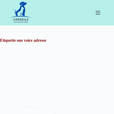
Passer
au
contenu
Étiquette
one voice adresse
Généralites
Connaissez vous One Voice ?