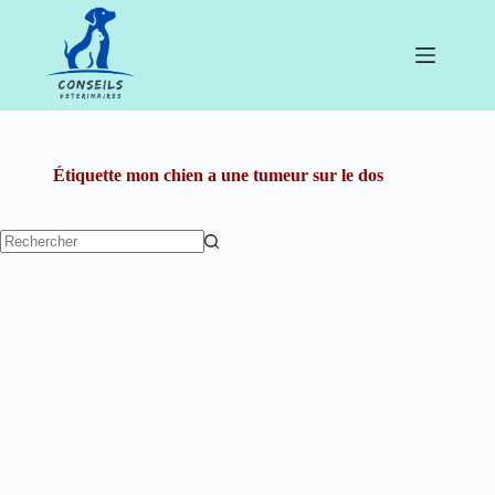
Passer
au
contenu
Étiquette
mon chien a une tumeur sur le dos
Aucun
résultat