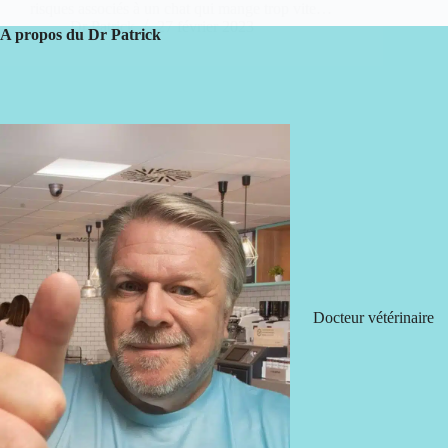
risques associés à un chat qui mange trop vite…
Dr Patrick
27 février 2023
A propos du Dr Patrick
Docteur vétérinaire