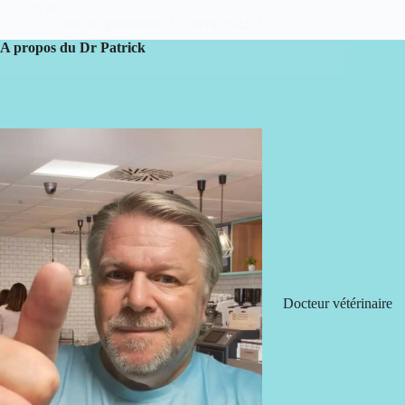
qu’il…
article sponsorise
7 avril 2022
1 commentaire
A propos du Dr Patrick
Docteur vétérinaire