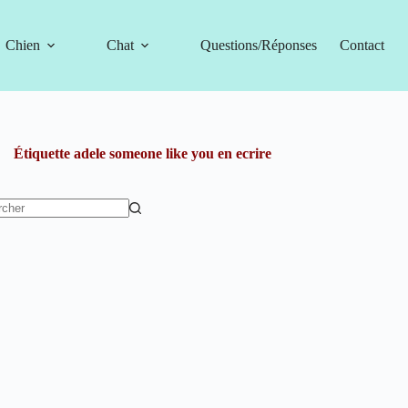
Chien
Chat
Questions/Réponses
Contact
Étiquette
adele someone like you en ecrire
t