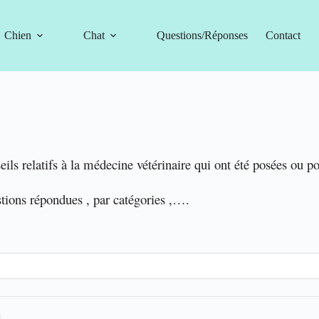
Chien
Chat
Questions/Réponses
Contact
eils relatifs à la médecine vétérinaire qui ont été posées ou p
stions répondues , par catégories ,….