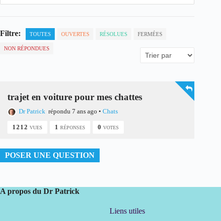
Filtre:
TOUTES
OUVERTES
RÉSOLUES
FERMÉES
NON RÉPONDUES
trajet en voiture pour mes chattes
Dr Patrick
répondu 7 ans ago
•
Chats
1212
1
0
VUES
RÉPONSES
VOTES
POSER UNE QUESTION
A propos du Dr Patrick
Liens utiles