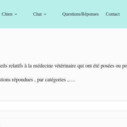
Chien
Chat
Questions/Réponses
Contact
eils relatifs à la médecine vétérinaire qui ont été posées ou p
stions répondues , par catégories ,….