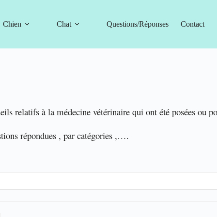
Chien
Chat
Questions/Réponses
Contact
eils relatifs à la médecine vétérinaire qui ont été posées ou p
stions répondues , par catégories ,….