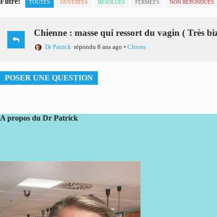
Filtre:
TOUTES
OUVERTES
RÉSOLUES
FERMÉES
NON RÉPONDUES
Chienne : masse qui ressort du vagin ( Très bi
Dr Patrick
répondu 8 ans ago
•
Chiens
POSER UNE QUESTION
A propos du Dr Patrick