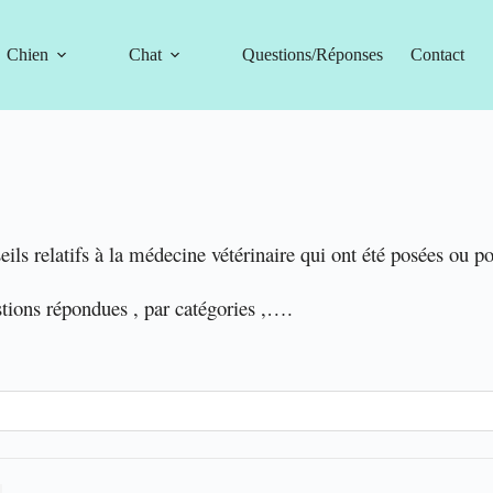
Chien
Chat
Questions/Réponses
Contact
eils relatifs à la médecine vétérinaire qui ont été posées ou p
stions répondues , par catégories ,….