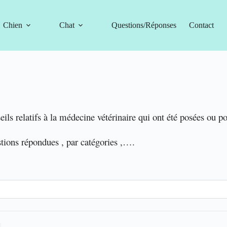
Chien
Chat
Questions/Réponses
Contact
eils relatifs à la médecine vétérinaire qui ont été posées ou p
stions répondues , par catégories ,….