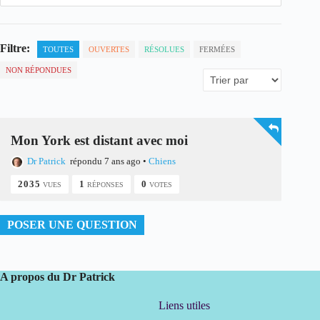
Filtre:
TOUTES
OUVERTES
RÉSOLUES
FERMÉES
NON RÉPONDUES
Mon York est distant avec moi
Dr Patrick
répondu 7 ans ago
•
Chiens
2035
1
0
VUES
RÉPONSES
VOTES
POSER UNE QUESTION
A propos du Dr Patrick
Liens utiles