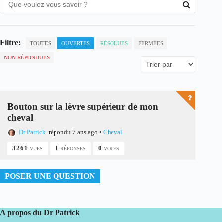
Filtre:
TOUTES
OUVERTES
RÉSOLUES
FERMÉES
NON RÉPONDUES
Bouton sur la lèvre supérieur de mon
cheval
Dr Patrick
répondu 7 ans ago
•
Cheval
3261
1
0
VUES
RÉPONSES
VOTES
POSER UNE QUESTION
A propos du Dr Patrick